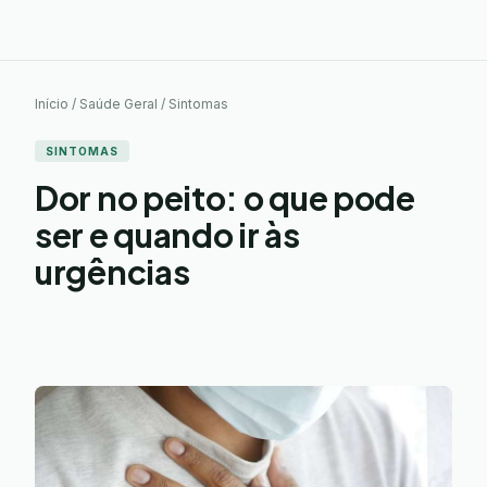
Início / Saúde Geral / Sintomas
SINTOMAS
Dor no peito: o que pode
ser e quando ir às
urgências