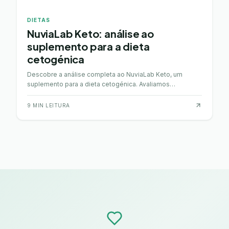
DIETAS
NuviaLab Keto: análise ao
suplemento para a dieta
cetogénica
Descobre a análise completa ao NuviaLab Keto, um
suplemento para a dieta cetogénica. Avaliamos
ingredientes, evidência, comparamos e mostramos onde
comprar.
9
MIN LEITURA