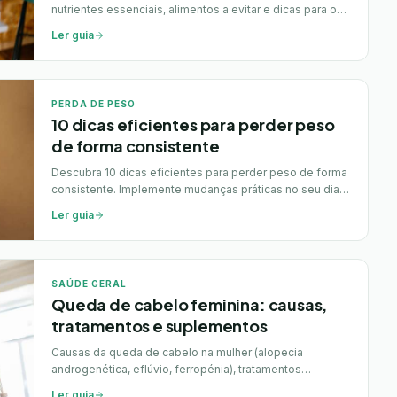
nutrientes essenciais, alimentos a evitar e dicas para o
bem-estar.
Ler guia
PERDA DE PESO
10 dicas eficientes para perder peso
de forma consistente
Descubra 10 dicas eficientes para perder peso de forma
consistente. Implemente mudanças práticas no seu dia a
dia e alcance os seus objetivos de forma saudável.
Ler guia
SAÚDE GERAL
Queda de cabelo feminina: causas,
tratamentos e suplementos
Causas da queda de cabelo na mulher (alopecia
androgenética, eflúvio, ferropénia), tratamentos
médicos e suplementos com evidência.
Ler guia