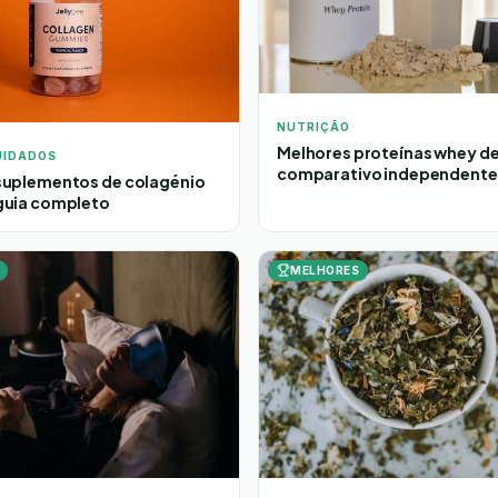
NUTRIÇÃO
Melhores proteínas whey de
UIDADOS
comparativo independente
suplementos de colagénio
guia completo
MELHORES