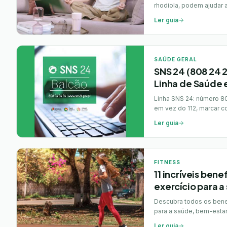
rhodiola, podem ajudar a
as opções e evidências
Ler guia
SAÚDE GERAL
SNS 24 (808 24 
Linha de Saúde 
Linha SNS 24: número 808
em vez do 112, marcar co
app e o portal. Guia prát
Ler guia
FITNESS
11 incríveis bene
exercício para a
Descubra todos os benef
para a saúde, bem-estar
Ler guia