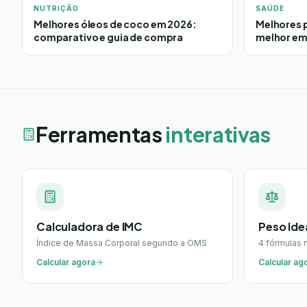
NUTRIÇÃO
SAÚDE
Melhores óleos de coco em 2026:
Melhores 
comparativo e guia de compra
melhor em
Ferramentas
interativas
Calculadora de IMC
Peso Ide
Índice de Massa Corporal segundo a OMS
4 fórmulas
Calcular agora
Calcular ag