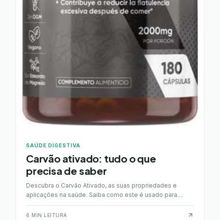
SAÚDE DIGESTIVA
Carvão ativado: tudo o que
precisa de saber
Descubra o Carvão Ativado, as suas propriedades e
aplicações na saúde. Saiba como este é usado para
limpeza da pele, branqueamento dentário e
desintoxicação.
6
MIN LEITURA