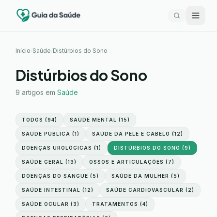
Início
/
Saúde
/
Distúrbios do Sono
Distúrbios do Sono
9
artigos em
Saúde
TODOS (
94
)
SAÚDE MENTAL
(
15
)
SAÚDE PÚBLICA
(
1
)
SAÚDE DA PELE E CABELO
(
12
)
DOENÇAS UROLÓGICAS
(
1
)
DISTÚRBIOS DO SONO
(
9
)
SAÚDE GERAL
(
13
)
OSSOS E ARTICULAÇÕES
(
7
)
DOENÇAS DO SANGUE
(
5
)
SAÚDE DA MULHER
(
5
)
SAÚDE INTESTINAL
(
12
)
SAÚDE CARDIOVASCULAR
(
2
)
SAÚDE OCULAR
(
3
)
TRATAMENTOS
(
4
)