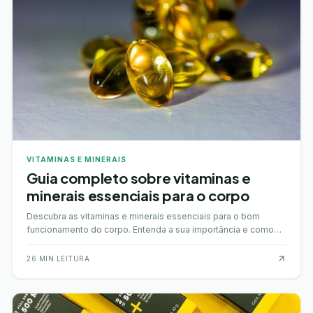
VITAMINAS E MINERAIS
Guia completo sobre vitaminas e
minerais essenciais para o corpo
Descubra as vitaminas e minerais essenciais para o bom
funcionamento do corpo. Entenda a sua importância e como
os obter através de uma dieta saudável.
26
MIN LEITURA