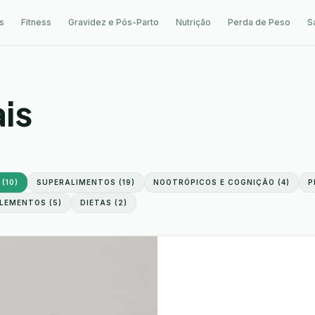
s
Fitness
Gravidez e Pós-Parto
Nutrição
Perda de Peso
S
is
(
10
)
SUPERALIMENTOS
(
19
)
NOOTRÓPICOS E COGNIÇÃO
(
4
)
P
LEMENTOS
(
5
)
DIETAS
(
2
)