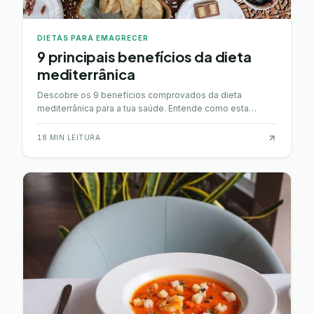
DIETAS PARA EMAGRECER
9 principais benefícios da dieta
mediterrânica
Descobre os 9 benefícios comprovados da dieta
mediterrânica para a tua saúde. Entende como esta
alimentação pode transformar o teu bem-estar de forma
duradoura.
18
MIN LEITURA