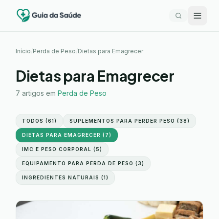
Início
/
Perda de Peso
/
Dietas para Emagrecer
Dietas para Emagrecer
7
artigos em
Perda de Peso
TODOS (
61
)
SUPLEMENTOS PARA PERDER PESO
(
38
)
DIETAS PARA EMAGRECER
(
7
)
IMC E PESO CORPORAL
(
5
)
EQUIPAMENTO PARA PERDA DE PESO
(
3
)
INGREDIENTES NATURAIS
(
1
)