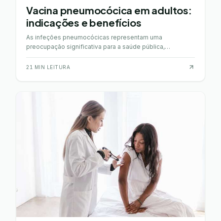
Vacina pneumocócica em adultos:
indicações e benefícios
As infeções pneumocócicas representam uma
preocupação significativa para a saúde pública,
especialmente em adultos, podendo causar doenças
graves como pneu…
21
MIN LEITURA