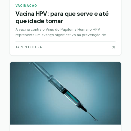
VACINAÇÃO
Vacina HPV: para que serve e até
que idade tomar
A vacina contra o Vírus do Papiloma Humano HPV
representa um avanço significativo na prevenção de
diversas doenças graves, incluindo certos tipos de
cancro…
14
MIN LEITURA