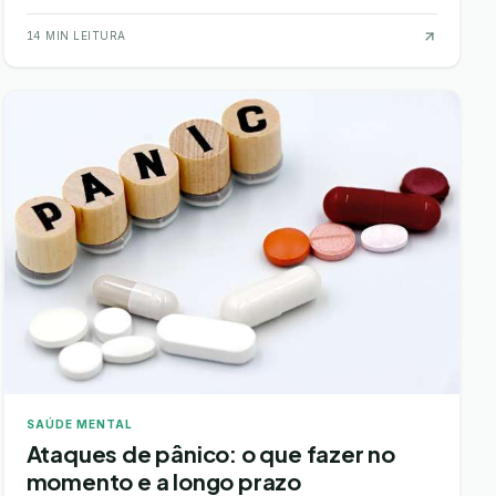
de algumas noites mal dormidas, mas sim …
14
MIN LEITURA
SAÚDE MENTAL
Ataques de pânico: o que fazer no
momento e a longo prazo