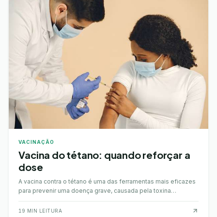
VACINAÇÃO
Vacina do tétano: quando reforçar a
dose
A vacina contra o tétano é uma das ferramentas mais eficazes
para prevenir uma doença grave, causada pela toxina
produzida pela bactéria Clostridium tetani…
19
MIN LEITURA