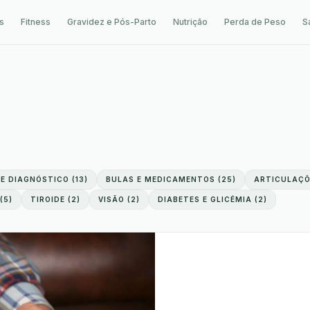
s
Fitness
Gravidez e Pós-Parto
Nutrição
Perda de Peso
S
 E DIAGNÓSTICO
(
13
)
BULAS E MEDICAMENTOS
(
25
)
ARTICULAÇÕ
(
5
)
TIROIDE
(
2
)
VISÃO
(
2
)
DIABETES E GLICÉMIA
(
2
)