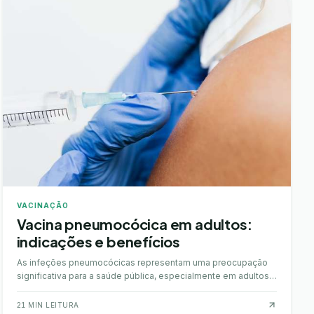
VACINAÇÃO
Vacina pneumocócica em adultos:
indicações e benefícios
As infeções pneumocócicas representam uma preocupação
significativa para a saúde pública, especialmente em adultos,
podendo causar doenças graves como pneu…
21
MIN LEITURA