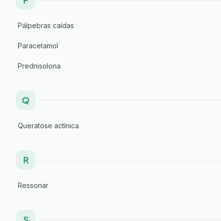
Pálpebras caídas
Paracetamol
Prednisolona
Q
Queratose actínica
R
Ressonar
S