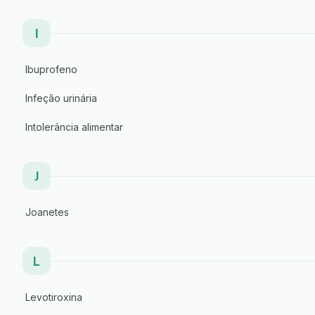
I
Ibuprofeno
Infeção urinária
Intolerância alimentar
J
Joanetes
L
Levotiroxina