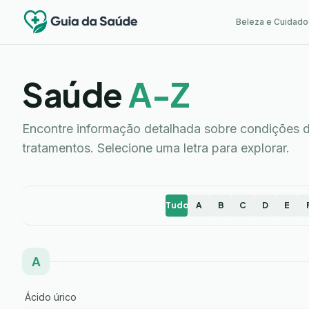
Beleza e Cuidado
Saúde
A-Z
Encontre informação detalhada sobre condições d
tratamentos. Selecione uma letra para explorar.
Tudo
A
B
C
D
E
A
Ácido úrico