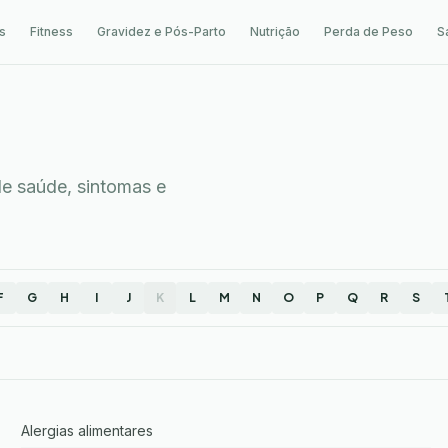
s
Fitness
Gravidez e Pós-Parto
Nutrição
Perda de Peso
S
e saúde, sintomas e
F
G
H
I
J
K
L
M
N
O
P
Q
R
S
Alergias alimentares