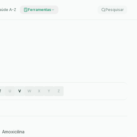
aúde A-Z
Ferramentas
Pesquisar
T
U
V
W
X
Y
Z
Amoxicilina