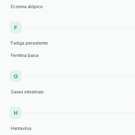
Eczema atópico
F
Fadiga persistente
Ferritina baixa
G
Gases intestinais
H
Hantavírus