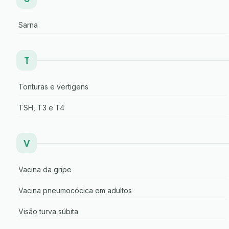
Sarna
T
Tonturas e vertigens
TSH, T3 e T4
V
Vacina da gripe
Vacina pneumocócica em adultos
Visão turva súbita